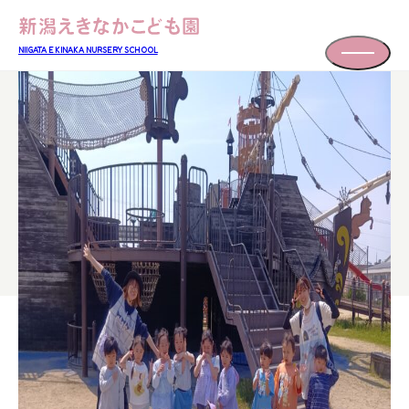
NIIGATA EKINAKA NURSERY SCHOOL
当園について
About
園での生活
Life
入園案内
Admission
子育て支援
Support
一時預かり保育について
プラーカスマイルランドについて
採用情報
Recruit