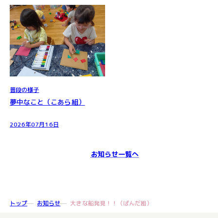
普段の様子
夢中なこと（こあら組）
2026年07月16日
お知らせ一覧へ
トップ
お知らせ
大きな船発見！！（ぱんだ組）