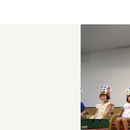
当園について
About
園での生活
Life
入園案内
Admission